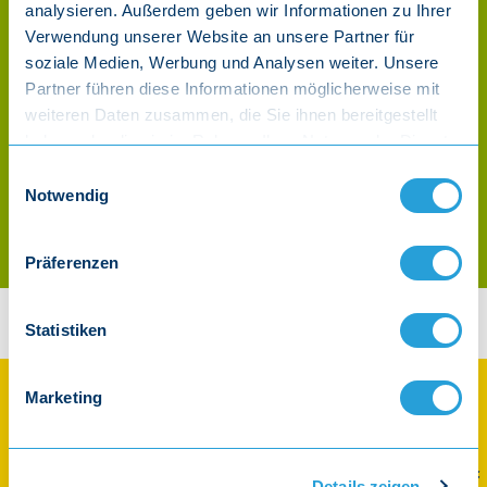
analysieren. Außerdem geben wir Informationen zu Ihrer
Weihnachtslieder -
spazieren - Liederbuch
Liederheft
Verwendung unserer Website an unsere Partner für
soziale Medien, Werbung und Analysen weiter. Unsere
Partner führen diese Informationen möglicherweise mit
weiteren Daten zusammen, die Sie ihnen bereitgestellt
haben oder die sie im Rahmen Ihrer Nutzung der Dienste
gesammelt haben.
Einwilligungsauswahl
Notwendig
Die Kuh, die wollt ins Kino
gehn - Buch
Präferenzen
Werdet Sternschnuppe-Fan und abonniert
Statistiken
unseren Newsletter
Hört uns auch auf ...
Marketing
Spotify
Apple Music
Amazon
YouTube Music
Details zeigen