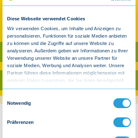
DL-Card mit Extras
Art.-Nr. 430 (DCL-125 + 2x 935 +
Diese Webseite verwendet Cookies
2x 904)
Wir verwenden Cookies, um Inhalte und Anzeigen zu
12,00 €
10,00€
inkl. gesetzl. MwSt.
personalisieren, Funktionen für soziale Medien anbieten
zu können und die Zugriffe auf unsere Website zu
analysieren. Außerdem geben wir Informationen zu Ihrer
Als CD kaufen
Verwendung unserer Website an unsere Partner für
Ab 30 € Warenwert versandkostenfrei innerhalb Deutschland (exkl. Player)
soziale Medien, Werbung und Analysen weiter. Unsere
Partner führen diese Informationen möglicherweise mit
weiteren Daten zusammen, die Sie ihnen bereitgestellt
Als Download kaufen
haben oder die sie im Rahmen Ihrer Nutzung der Dienste
gesammelt haben.
Einwilligungsauswahl
Notwendig
Beschreibung
Präferenzen
Dein Album Download: Lustige Hits für Schulkinder
Was Eltern sagen