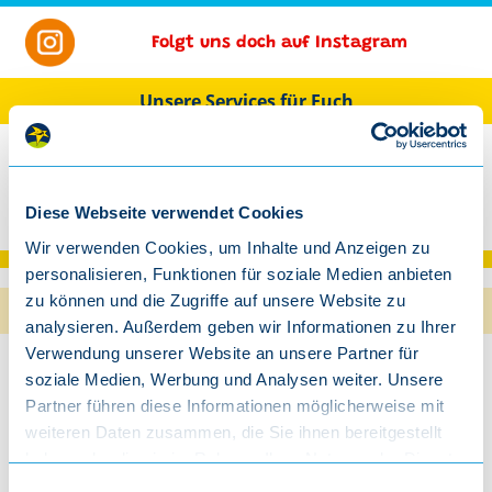
Folgt uns doch auf Instagram
Unsere Services für Euch
Newsletter
Unterrichts-
Veranstalter &
Hörproben
Diese Webseite verwendet Cookies
Fan werden
Modelle
Presse
Texte & Noten
Wir verwenden Cookies, um Inhalte und Anzeigen zu
personalisieren, Funktionen für soziale Medien anbieten
zu können und die Zugriffe auf unsere Website zu
Kollegenlob
analysieren. Außerdem geben wir Informationen zu Ihrer
Verwendung unserer Website an unsere Partner für
Oberbayerischer Kulturpreis 2023
soziale Medien, Werbung und Analysen weiter. Unsere
Partner führen diese Informationen möglicherweise mit
weiteren Daten zusammen, die Sie ihnen bereitgestellt
haben oder die sie im Rahmen Ihrer Nutzung der Dienste
gesammelt haben.
Einwilligungsauswahl