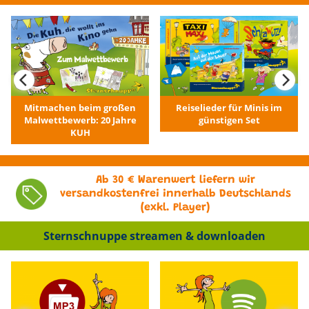
Mitmachen beim großen
Reiselieder für Minis im
Malwettbewerb: 20 Jahre
günstigen Set
KUH
Ab 30 € Warenwert liefern wir
versandkostenfrei innerhalb Deutschlands
(exkl. Player)
Sternschnuppe streamen & downloaden