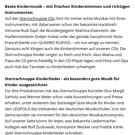
Beste Kindermusik – mit frischen Kinderstimmen und richtigen
Instrumenten
Auf den
Sternschnuppe CDs
hört Ihr immer echte Musiker mit ihren
Instrumenten, mit dabei waren schon der bekannte Hackbrett-
Virtuose Rudi Zapf, die Wundergeigerin Martina Eisenreich, die
Harfenmeisterin Evelyn Huber oder der geniale Saxophonist Mulo
Francel (beide von QUADRO NUEVO) – um nur einige zu nennen.
Genauso echt klingen auch die Kinderstimmen auf unseren CDs. Die
Sternschnuppe Kinder singen so frech und frisch, dass Mama und
Papa die CD gerne freiwillig in den CD-Player legen und Oma und Opa
auch mal das Tanzbein zu Kinderliedern schwingen.
Sternschnuppe Kinderlieder - als besonders gute Musik für
Kinder ausgezeichnet
Für ihre Produktionen hat das Sternschnuppe Künstler-Duo Margit
Sarholz und Werner Meier schon viele Auszeichnungen und Preise
erhalten, unter anderem das Gütesiegel Gute Musik für Kinder und
den LEOPOLD des Verbandes der deutschen Musikschulen. Von der
Gema wurden sie nominiert für den deutschen Musikautorenpreis.
Auf unserer Seite könnt Ihr lesen, was bekannte Liedermacher-
Kollegen wie Rolf Zuckowski, Konstantin Wecker und Fredrik Vahle
über Sternschnuppe Kinderlieder schreiben.