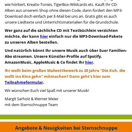
wie hörbert, Kreativ-Tonies, TigerBox-Wildcards etc. Kauft Ihr CD-
Alben aus unserem Shop ohne diesen Code, dann fordert den MP3-
Download doch einfach per E-Mail bei uns an. Gratis gibt es auch
unsere Liedtexte und Unterrichtsmaterialien für die Grundschule.
Wer ganz auf die sächliche CD mit Textbüchlein verzichten
möchte, der kann
hier
einfach nur die MP3-Download-Pakete
zu unseren Alben bestellen.
Und natürlich könnt Ihr unsere Musik auch über Euer Familien-
Abo streamen. Unsere Künstler-Profile auf Spotify,
AmazonMusic, AppleMusic & Co findet Ihr
hier
.
Ihr wollt beim großen Malwettbewerb zu 20 Jahre "Die Kuh, die
wollt ins Kino gehn" mitmachen? Dann geht's hier zum
Teilnahmeformular
.
Wir wünschen Euch viel Spaß mit unserer Musik!
Margit Sarholz & Werner Meier
mit dem Sternschnuppe Team
Angebote & Neuigkeiten bei Sternschnuppe