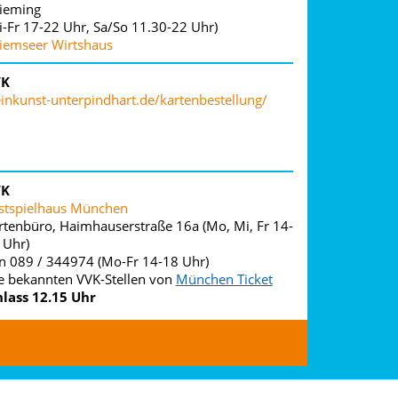
ieming
i-Fr 17-22 Uhr, Sa/So 11.30-22 Uhr)
iemseer Wirtshaus
VK
einkunst-unterpindhart.de/kartenbestellung/
VK
stspielhaus München
rtenbüro, Haimhauserstraße 16a (Mo, Mi, Fr 14-
 Uhr)
n 089 / 344974 (Mo-Fr 14-18 Uhr)
le bekannten VVK-Stellen von
München Ticket
nlass 12.15 Uhr