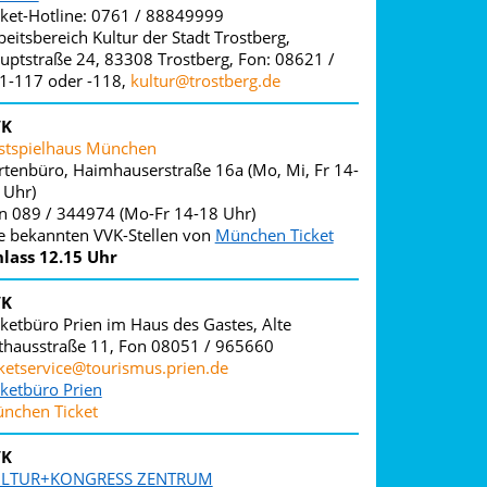
cket-Hotline: 0761 / 88849999
beitsbereich Kultur der Stadt Trostberg,
uptstraße 24, 83308 Trostberg, Fon: 08621 /
1-117 oder -118,
kultur@trostberg.de
VK
stspielhaus München
rtenbüro, Haimhauserstraße 16a (Mo, Mi, Fr 14-
 Uhr)
n 089 / 344974 (Mo-Fr 14-18 Uhr)
le bekannten VVK-Stellen von
München Ticket
nlass 12.15 Uhr
VK
cketbüro Prien im Haus des Gastes, Alte
thausstraße 11, Fon 08051 / 965660
cketservice@tourismus.prien.de
cketbüro Prien
nchen Ticket
VK
LTUR+KONGRESS ZENTRUM