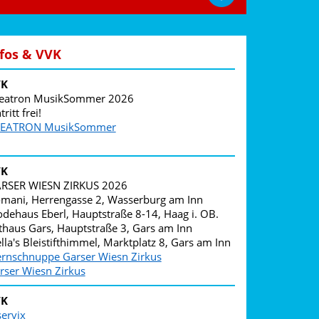
fos & VVK
VK
eatron MusikSommer 2026
tritt frei!
EATRON MusikSommer
VK
RSER WIESN ZIRKUS 2026
mani, Herrengasse 2, Wasserburg am Inn
dehaus Eberl, Hauptstraße 8-14, Haag i. OB.
thaus Gars, Hauptstraße 3, Gars am Inn
ella's Bleistifthimmel, Marktplatz 8, Gars am Inn
ernschnuppe Garser Wiesn Zirkus
rser Wiesn Zirkus
VK
servix