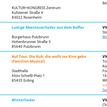
Be
KULTUR+KONGRESS Zentrum
Kufsteiner Straße 4
83022
Rosenheim
Lustige Abenteuerlieder aus dem Koffer
V
St
Bürgerhaus Putzbrunn
Mü
Hohenbrunner Straße 3
85640
Putzbrunn
Auf Tour: Die Kuh, die wollt ins Kino gehn
V
(Familien-Musical)
Ti
Ka
Stadthalle
Fo
Alois-Schießl-Platz 1
16
85435
Erding
Wh
ti
St
Winterlieder
V
Ch