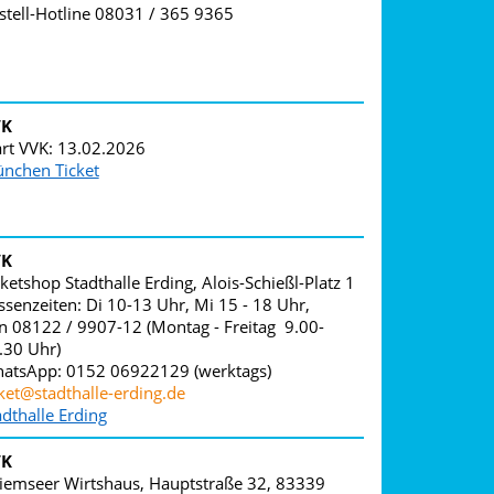
stell-Hotline 08031 / 365 9365
VK
art VVK: 13.02.2026
nchen Ticket
VK
cketshop Stadthalle Erding, Alois-Schießl-Platz 1
ssenzeiten: Di 10-13 Uhr, Mi 15 - 18 Uhr,
n 08122 / 9907-12 (Montag - Freitag 9.00-
.30 Uhr)
atsApp: 0152 06922129 (werktags)
cket@stadthalle-erding.de
adthalle Erding
VK
iemseer Wirtshaus, Hauptstraße 32, 83339