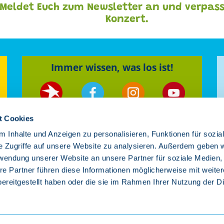
Meldet Euch zum Newsletter an und verpass
Konzert.
Immer wissen, was los ist!
Newsletter
Facebook
Instagram
YouTube
Videos
t Cookies
 Inhalte und Anzeigen zu personalisieren, Funktionen für sozia
e Zugriffe auf unsere Website zu analysieren. Außerdem geben w
rwendung unserer Website an unsere Partner für soziale Medien
Hier gibt es Material & Infos für Presse
re Partner führen diese Informationen möglicherweise mit weite
Veranstalter
ereitgestellt haben oder die sie im Rahmen Ihrer Nutzung der D
os
Impressum
Kontakt
Datenschutzerklärung
Cook