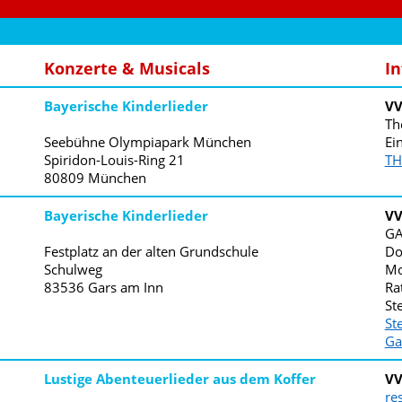
 Koffer
Konzerte & Musicals
In
Bayerische Kinderlieder
V
Th
Seebühne Olympiapark München
Ein
Spiridon-Louis-Ring 21
TH
80809
München
Bayerische Kinderlieder
V
GA
Festplatz an der alten Grundschule
Do
Schulweg
Mo
83536
Gars am Inn
Ra
St
St
Ga
Lustige Abenteuerlieder aus dem Koffer
V
re