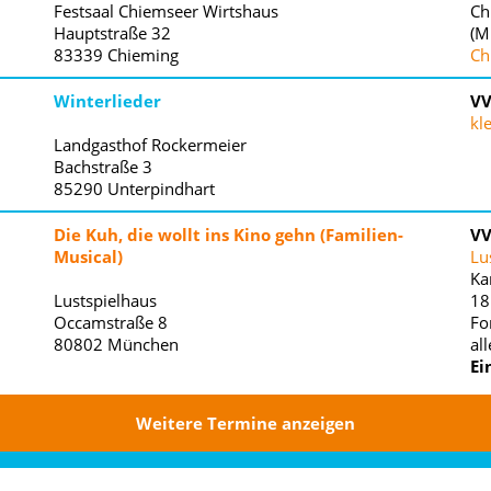
Festsaal Chiemseer Wirtshaus
Ch
Hauptstraße 32
(M
83339
Chieming
Ch
Winterlieder
V
kl
Landgasthof Rockermeier
Bachstraße 3
85290
Unterpindhart
Die Kuh, die wollt ins Kino gehn (Familien-
V
Musical)
Lu
Ka
Lustspielhaus
18
Occamstraße 8
Fo
80802
München
al
Ei
Weitere Termine anzeigen