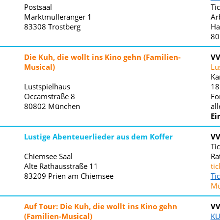
Postsaal
Ti
ino gehn
Marktmülleranger 1
Ar
83308
Trostberg
Ha
80
Die Kuh, die wollt ins Kino gehn (Familien-
V
Musical)
Lu
Ka
Lustspielhaus
18
Occamstraße 8
Fo
80802
München
al
Ei
Lustige Abenteuerlieder aus dem Koffer
V
Ti
Chiemsee Saal
Ra
Alte Rathausstraße 11
ti
83209
Prien am Chiemsee
Ti
Mü
Auf Tour: Die Kuh, die wollt ins Kino gehn
V
(Familien-Musical)
KU