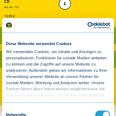
CD
Art.-Nr. 115
13,95 €
inkl. gesetzl. MwSt.
Als CD kaufen
Diese Webseite verwendet Cookies
Ab 30 € Warenwert versandkostenfrei innerhalb Deutschland (exkl. Player)
Wir verwenden Cookies, um Inhalte und Anzeigen zu
personalisieren, Funktionen für soziale Medien anbieten
Als Download kaufen
zu können und die Zugriffe auf unsere Website zu
analysieren. Außerdem geben wir Informationen zu Ihrer
Auch streamen und downloaden
Verwendung unserer Website an unsere Partner für
soziale Medien, Werbung und Analysen weiter. Unsere
Partner führen diese Informationen möglicherweise mit
weiteren Daten zusammen, die Sie ihnen bereitgestellt
Spotify
Apple Music
Amazon
YouTube Music
haben oder die sie im Rahmen Ihrer Nutzung der Dienste
gesammelt haben.
Einwilligungsauswahl
Notwendig