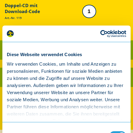
Doppel-CD mit
Download-Code
Art.-Nr. 119
14,95 €
inkl. gesetzl. MwSt.
Als CD kaufen
Diese Webseite verwendet Cookies
Ab 30 € Warenwert versandkostenfrei innerhalb Deutschland (exkl. Player)
Wir verwenden Cookies, um Inhalte und Anzeigen zu
personalisieren, Funktionen für soziale Medien anbieten
Als Download kaufen
zu können und die Zugriffe auf unsere Website zu
analysieren. Außerdem geben wir Informationen zu Ihrer
Verwendung unserer Website an unsere Partner für
Auch streamen und downloaden
soziale Medien, Werbung und Analysen weiter. Unsere
Partner führen diese Informationen möglicherweise mit
weiteren Daten zusammen, die Sie ihnen bereitgestellt
Spotify
Apple Music
Amazon
YouTube Music
haben oder die sie im Rahmen Ihrer Nutzung der Dienste
gesammelt haben.
Einwilligungsauswahl