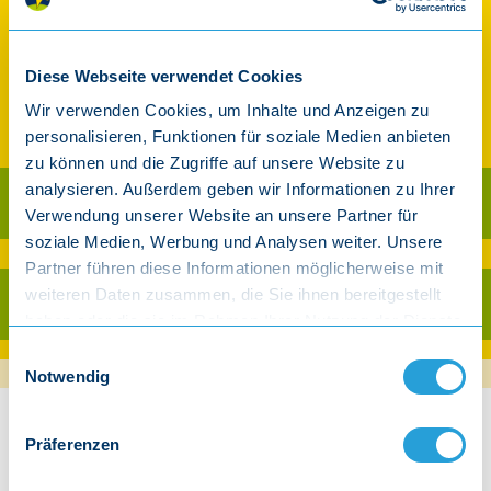
Geschenk-Set
Art.-Nr. 413
Diese Webseite verwendet Cookies
(114+201+929+920+DLC-114)
Wir verwenden Cookies, um Inhalte und Anzeigen zu
23,90 €
22,90€
personalisieren, Funktionen für soziale Medien anbieten
inkl. gesetzl. MwSt.
zu können und die Zugriffe auf unsere Website zu
analysieren. Außerdem geben wir Informationen zu Ihrer
Als CD kaufen
Verwendung unserer Website an unsere Partner für
soziale Medien, Werbung und Analysen weiter. Unsere
Ab 30 € Warenwert versandkostenfrei innerhalb Deutschland (exkl. Player)
Partner führen diese Informationen möglicherweise mit
weiteren Daten zusammen, die Sie ihnen bereitgestellt
Als Download kaufen
haben oder die sie im Rahmen Ihrer Nutzung der Dienste
gesammelt haben.
Einwilligungsauswahl
Notwendig
Beschreibung
Präferenzen
Geschenk-Set für Kuh-Fans: Die Kuh, die wollt ins Kino gehn
Was Eltern sagen