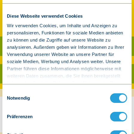
CD-Buch-Set
Art.-Nr. 302
Diese Webseite verwendet Cookies
25,75 €
Wir verwenden Cookies, um Inhalte und Anzeigen zu
inkl. gesetzl. MwSt.
personalisieren, Funktionen für soziale Medien anbieten
zu können und die Zugriffe auf unsere Website zu
Als CD kaufen
analysieren. Außerdem geben wir Informationen zu Ihrer
Verwendung unserer Website an unsere Partner für
Ab 30 € Warenwert versandkostenfrei innerhalb Deutschland (exkl. Player)
soziale Medien, Werbung und Analysen weiter. Unsere
Partner führen diese Informationen möglicherweise mit
Als Download kaufen
weiteren Daten zusammen, die Sie ihnen bereitgestellt
haben oder die sie im Rahmen Ihrer Nutzung der Dienste
gesammelt haben.
Einwilligungsauswahl
Notwendig
Beschreibung
Präferenzen
Doppel-CD & Liederbuch: Ein Kühlschrank ging spazieren - Set
Was Eltern sagen