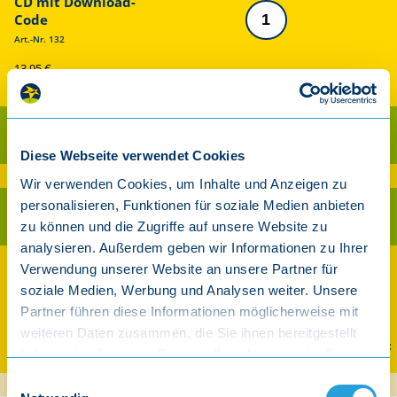
CD mit Download-
Code
Art.-Nr. 132
13,95 €
inkl. gesetzl. MwSt.
Als CD kaufen
Diese Webseite verwendet Cookies
Ab 30 € Warenwert versandkostenfrei innerhalb Deutschland (exkl. Player)
Wir verwenden Cookies, um Inhalte und Anzeigen zu
personalisieren, Funktionen für soziale Medien anbieten
Als Download kaufen
zu können und die Zugriffe auf unsere Website zu
analysieren. Außerdem geben wir Informationen zu Ihrer
Verwendung unserer Website an unsere Partner für
Auch streamen und downloaden
soziale Medien, Werbung und Analysen weiter. Unsere
Partner führen diese Informationen möglicherweise mit
weiteren Daten zusammen, die Sie ihnen bereitgestellt
Spotify
Apple Music
Amazon
YouTube Music
haben oder die sie im Rahmen Ihrer Nutzung der Dienste
gesammelt haben.
Einwilligungsauswahl