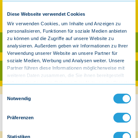
Geschenk-Set
Art.-Nr. 411 (101+111+112+903)
Diese Webseite verwendet Cookies
41,85 €
27,00€
Wir verwenden Cookies, um Inhalte und Anzeigen zu
inkl. gesetzl. MwSt.
personalisieren, Funktionen für soziale Medien anbieten
zu können und die Zugriffe auf unsere Website zu
Als CD kaufen
analysieren. Außerdem geben wir Informationen zu Ihrer
Verwendung unserer Website an unsere Partner für
Ab 30 € Warenwert versandkostenfrei innerhalb Deutschland (exkl. Player)
soziale Medien, Werbung und Analysen weiter. Unsere
Partner führen diese Informationen möglicherweise mit
Als Download kaufen
weiteren Daten zusammen, die Sie ihnen bereitgestellt
haben oder die sie im Rahmen Ihrer Nutzung der Dienste
gesammelt haben.
Einwilligungsauswahl
Notwendig
Beschreibung
Präferenzen
Reiselieder für Minis - 3er Set mit Geschenktüte
Was Eltern sagen
Wenn es mit den Kleinen auf Reise geht - egal ob in den Urlaub nach
Statistiken