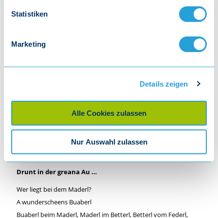
Drunt in der greana Au …
Statistiken
Was wird von dem Federl?
A wunderscheens Betterl
Marketing
Betterl vom Federl, Federl vom Vogerl, Vogerl im Oar, Oar im
Nesterl, Nesterl am Blattl, Blattl am Zweig, Zweig am Ast, Ast am
Baam, Baam in der Au
Details zeigen
Drunt in der greana Au …
Wer liegt in dem Betterl?
Alle Cookies zulassen
A wunderscheens Maderl
Maderl im Betterl, Betterl vom Federl, Federl vom Vogerl, Vogerl
Nur Auswahl zulassen
im Oar, Oar im Nesterl, Nesterl am Blattl, Blattl am Zweig, Zweig
am Ast, Ast am Baam, Baam in der Au
Drunt in der greana Au …
Wer liegt bei dem Maderl?
A wunderscheens Buaberl
Buaberl beim Maderl, Maderl im Betterl, Betterl vom Federl,