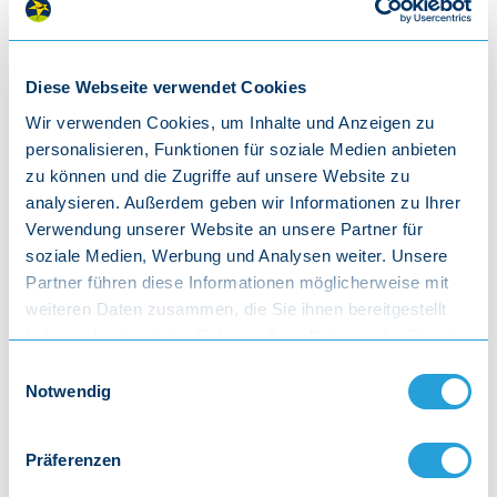
Drunt in der greana Au …
Was is in dem Nesterl?
Diese Webseite verwendet Cookies
A wunderscheens Oar
Wir verwenden Cookies, um Inhalte und Anzeigen zu
Oar im Nesterl, Nesterl am Blattl, Blattl am Zweig, Zweig am Ast,
personalisieren, Funktionen für soziale Medien anbieten
Ast am Baam, Baam in der Au
zu können und die Zugriffe auf unsere Website zu
Drunt in der greana Au …
analysieren. Außerdem geben wir Informationen zu Ihrer
Was is in dem Oar?
Verwendung unserer Website an unsere Partner für
A wunderscheens Vogerl
soziale Medien, Werbung und Analysen weiter. Unsere
Vogerl im Oar, Oar im Nesterl, Nesterl am Blattl, Blattl am Zweig,
Partner führen diese Informationen möglicherweise mit
Zweig am Ast, Ast am Baam, Baam in der Au
weiteren Daten zusammen, die Sie ihnen bereitgestellt
haben oder die sie im Rahmen Ihrer Nutzung der Dienste
Drunt in der greana Au …
gesammelt haben.
Einwilligungsauswahl
Was is an dem Vogerl?
Notwendig
A wunderscheens Federl
Federl vom Vogerl, Vogerl im Oar, Oar im Nesterl, Nesterl am
Präferenzen
Blattl, Blattl am Zweig, Zweig am Ast, Ast am Baam, Baam in der
Au