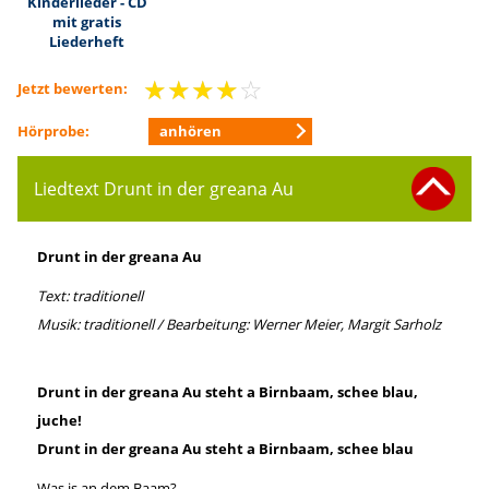
Kinderlieder - CD
mit gratis
Liederheft
☆
☆
☆
☆
☆
Jetzt bewerten:
anhören
Hörprobe:
Liedtext Drunt in der greana Au
Drunt in der greana Au
Text: traditionell
Musik: traditionell
/ Bearbeitung: Werner Meier, Margit Sarholz
Drunt in der greana Au steht a Birnbaam, schee blau,
juche!
Drunt in der greana Au steht a Birnbaam, schee blau
Was is an dem Baam?