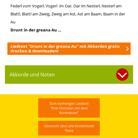
Federl vom Vogerl, Vogerl im Oar, Oar im Nesterl, Nesterl am
Blattl, Blattl am Zweig, Zweig am Ast, Ast am Baam, Baam in der
Au
Drunt in der greana Au …
Liedtext "Drunt in der greana Au" mit Akkorden gratis
drucken & downloaden!
Akkorde und Noten
Zum vorherigen Liedtext
"Drei Chinesen mit dem
Kontrabass"
Übersicht über alle Kinderlieder
Texte