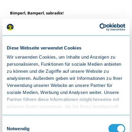
Bimperl, Bamperl, sabradix!
Doch da Wirt, der denkt si nix!
Bimperl, Bamperl saxndi!
Geh her und hau Di hi!
Diese Webseite verwendet Cookies
Beim Bimperlwirt, beim Bamperlwirt, do tanzt a junger Adler
Wir verwenden Cookies, um Inhalte und Anzeigen zu
Mit seine neian Haferlschuah den Viechtacher Schuahplattler
personalisieren, Funktionen für soziale Medien anbieten
zu können und die Zugriffe auf unsere Website zu
Beim Bimperlwirt, beim Bamperlwirt, da sitzt ein Goldfasan
analysieren. Außerdem geben wir Informationen zu Ihrer
Er moant, er waar recht wichtig und verzählt bloß lauter
Verwendung unserer Website an unsere Partner für
Schmarrn
soziale Medien, Werbung und Analysen weiter. Unsere
Beim Bimperlwirt, beim Bamperlwirt, do wird da Hirsch ganz
Partner führen diese Informationen möglicherweise mit
narrisch
weiteren Daten zusammen, die Sie ihnen bereitgestellt
Geh ma weg mit Hirschgulasch, i leb doch vegetarisch!
haben oder die sie im Rahmen Ihrer Nutzung der Dienste
gesammelt haben.
Einwilligungsauswahl
Beim Bimperlwirt, beim Bamperlwirt, am Stammtisch hockan
Notwendig
zwoa