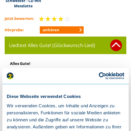
Schwester - CD mit
Messlatte
☆
☆
☆
☆
☆
Jetzt bewerten:
anhören
Hörprobe:
Liedtext Alles Gute! (Glückwunsch-Lied)
Alles Gute!
Alles Gute, alles Gute, alles Gute wünschen wir
Zum Geburtstag, alles Gute wünschen wir Dir
Ja, wir wünschen Dir viel Glück, jeden Tag sollst Du Dich freu‘n
Diese Webseite verwendet Cookies
Denn alle Menschenkinder sind gebor‘n zum Glücklich sein
Wir verwenden Cookies, um Inhalte und Anzeigen zu
Alles Gute...
personalisieren, Funktionen für soziale Medien anbieten
zu können und die Zugriffe auf unsere Website zu
Dass Du staunen kannst und lachen, den Mut hast, was Neues
analysieren. Außerdem geben wir Informationen zu Ihrer
zu machen