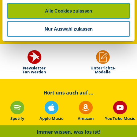
Übersicht über alle Kinderlieder
Texte
Alle Cookies zulassen
Zum nächsten Kinderlied
"Am Weihnachtsbaume"
Nur Auswahl zulassen
Newsletter
Unterrichts-
Fan werden
Modelle
Hört uns auch auf ...
Spotify
Apple Music
Amazon
YouTube Music
Immer wissen, was los ist!