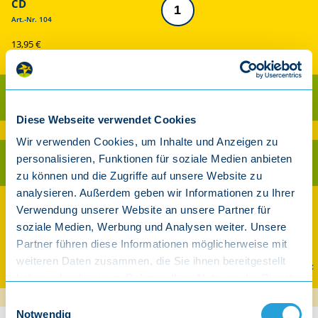
CD
Art.-Nr. 104
13,95 €
inkl. gesetzl. MwSt.
Als CD kaufen
Diese Webseite verwendet Cookies
Ab 30 € Warenwert versandkostenfrei innerhalb Deutschland (exkl. Player)
Wir verwenden Cookies, um Inhalte und Anzeigen zu
personalisieren, Funktionen für soziale Medien anbieten
Als Download kaufen
zu können und die Zugriffe auf unsere Website zu
analysieren. Außerdem geben wir Informationen zu Ihrer
Auch streamen und downloaden
Verwendung unserer Website an unsere Partner für
soziale Medien, Werbung und Analysen weiter. Unsere
Partner führen diese Informationen möglicherweise mit
weiteren Daten zusammen, die Sie ihnen bereitgestellt
Spotify
Apple Music
Amazon
YouTube Music
haben oder die sie im Rahmen Ihrer Nutzung der Dienste
gesammelt haben.
Einwilligungsauswahl
Notwendig