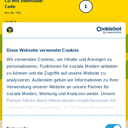
CD mit Download-
Code
Art.-Nr. 102
13,95 €
inkl. gesetzl. MwSt.
Als CD kaufen
Diese Webseite verwendet Cookies
Ab 30 € Warenwert versandkostenfrei innerhalb Deutschland (exkl. Player)
Wir verwenden Cookies, um Inhalte und Anzeigen zu
personalisieren, Funktionen für soziale Medien anbieten
Als Download kaufen
zu können und die Zugriffe auf unsere Website zu
analysieren. Außerdem geben wir Informationen zu Ihrer
Verwendung unserer Website an unsere Partner für
Auch streamen und downloaden
soziale Medien, Werbung und Analysen weiter. Unsere
Partner führen diese Informationen möglicherweise mit
weiteren Daten zusammen, die Sie ihnen bereitgestellt
Spotify
Apple Music
Amazon
YouTube Music
haben oder die sie im Rahmen Ihrer Nutzung der Dienste
gesammelt haben.
Einwilligungsauswahl