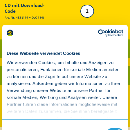
CD mit Download-
Code
Art.-Nr. 433 (114 + DLC-114)
13,95 €
inkl. gesetzl. MwSt.
Als CD kaufen
Diese Webseite verwendet Cookies
Ab 30 € Warenwert versandkostenfrei innerhalb Deutschland (exkl. Player)
Wir verwenden Cookies, um Inhalte und Anzeigen zu
personalisieren, Funktionen für soziale Medien anbieten
Als Download kaufen
zu können und die Zugriffe auf unsere Website zu
analysieren. Außerdem geben wir Informationen zu Ihrer
Verwendung unserer Website an unsere Partner für
Auch streamen und downloaden
soziale Medien, Werbung und Analysen weiter. Unsere
Partner führen diese Informationen möglicherweise mit
weiteren Daten zusammen, die Sie ihnen bereitgestellt
Spotify
Apple Music
Amazon
YouTube Music
haben oder die sie im Rahmen Ihrer Nutzung der Dienste
gesammelt haben.
Einwilligungsauswahl