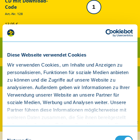
CD mit Download-
Code
Art.-Nr. 128
13,95 €
inkl. gesetzl. MwSt.
Als CD kaufen
Diese Webseite verwendet Cookies
Ab 30 € Warenwert versandkostenfrei innerhalb Deutschland (exkl. Player)
Wir verwenden Cookies, um Inhalte und Anzeigen zu
personalisieren, Funktionen für soziale Medien anbieten
Als Download kaufen
zu können und die Zugriffe auf unsere Website zu
analysieren. Außerdem geben wir Informationen zu Ihrer
Verwendung unserer Website an unsere Partner für
Auch streamen und downloaden
soziale Medien, Werbung und Analysen weiter. Unsere
Partner führen diese Informationen möglicherweise mit
weiteren Daten zusammen, die Sie ihnen bereitgestellt
Spotify
Apple Music
Amazon
YouTube Music
haben oder die sie im Rahmen Ihrer Nutzung der Dienste
gesammelt haben.
Einwilligungsauswahl