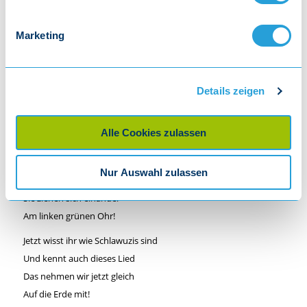
Wenn die Schlawuzis singen
Ja, dann klingt das so:
Marketing
Wunderschön und stundenlang:
Heili! Heila! Heilo!
Wunderschön und stundenlang:
Details zeigen
Heili! Heila! Heilo!
Wenn die Schlawuzis Abschied nehmen
Alle Cookies zulassen
Ja, dann geht das so:
Sie ziehen sich einander
Nur Auswahl zulassen
Am linken grünen Ohr!
Sie ziehen sich einander
Am linken grünen Ohr!
Jetzt wisst ihr wie Schlawuzis sind
Und kennt auch dieses Lied
Das nehmen wir jetzt gleich
Auf die Erde mit!