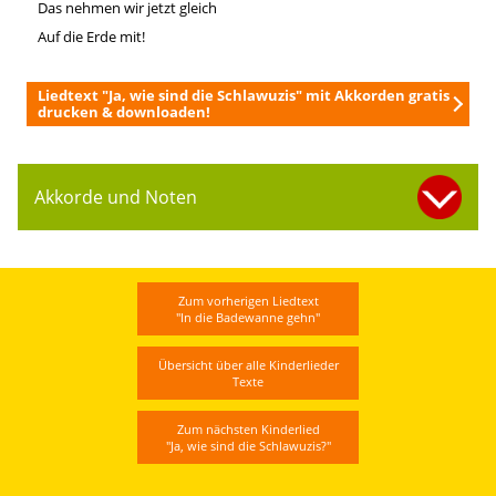
Das nehmen wir jetzt gleich
Auf die Erde mit!
Liedtext "Ja, wie sind die Schlawuzis" mit Akkorden gratis
drucken & downloaden!
Akkorde und Noten
Zum vorherigen Liedtext
"In die Badewanne gehn"
Übersicht über alle Kinderlieder
Texte
Zum nächsten Kinderlied
"Ja, wie sind die Schlawuzis?"