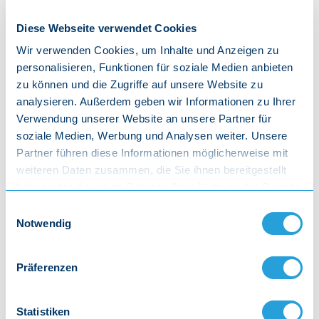
Ja, sie wackeln einfach
Diese Webseite verwendet Cookies
Mit ihrem roten Po!
Wir verwenden Cookies, um Inhalte und Anzeigen zu
Ja, sie wackeln einfach
personalisieren, Funktionen für soziale Medien anbieten
Mit ihrem roten Po!
zu können und die Zugriffe auf unsere Website zu
Wenn die Schlawuzis ‚Nein’ sagen
analysieren. Außerdem geben wir Informationen zu Ihrer
Ja, dann geht das so:
Verwendung unserer Website an unsere Partner für
Sie klatschen sich ganz einfach
soziale Medien, Werbung und Analysen weiter. Unsere
Auf ihren roten Po!
Partner führen diese Informationen möglicherweise mit
Sie klatschen sich ganz einfach
weiteren Daten zusammen, die Sie ihnen bereitgestellt
haben oder die sie im Rahmen Ihrer Nutzung der Dienste
Auf ihren roten Po!
gesammelt haben.
Einwilligungsauswahl
Wenn sich Schlawuzis freuen
Notwendig
Ja, dann geht das so:
Sie lassen einen lauten – (Pups)
Präferenzen
Aus ihrem roten Po!
Sie lassen einen lauten – (Pups)
Aus ihrem roten Po!
Statistiken