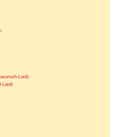
n
ckwunsch-Lied)
-Lied)