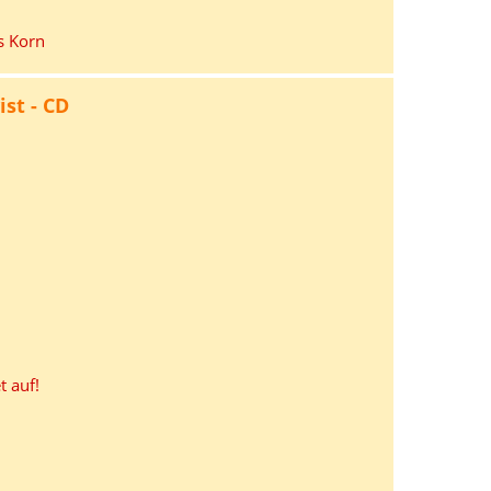
s Korn
st - CD
t auf!