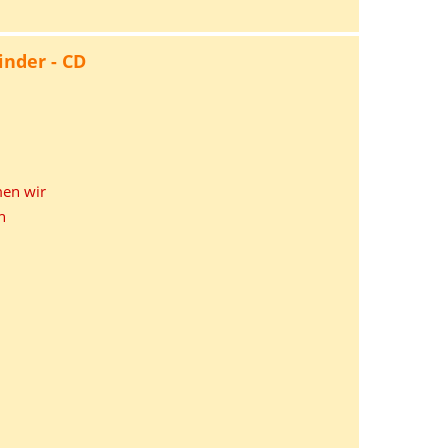
inder - CD
en wir
n