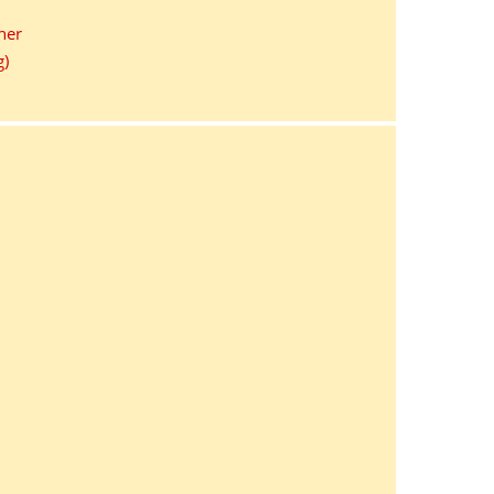
her
g)