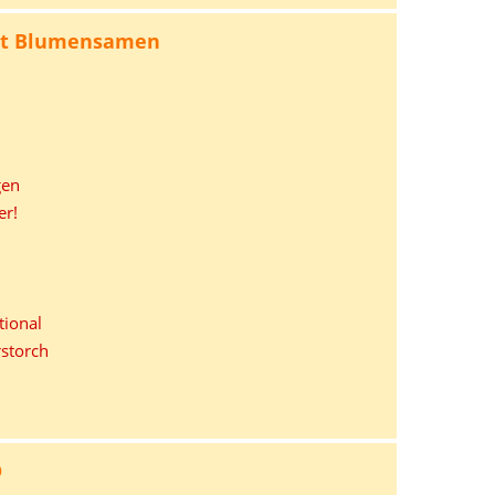
mit Blumensamen
gen
er!
tional
rstorch
D