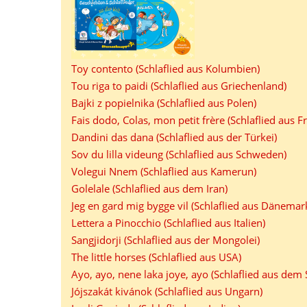
Toy contento (Schlaflied aus Kolumbien)
Tou riga to paidi (Schlaflied aus Griechenland)
Bajki z popielnika (Schlaflied aus Polen)
Fais dodo, Colas, mon petit frère (Schlaflied aus F
Dandini das dana (Schlaflied aus der Türkei)
Sov du lilla videung (Schlaflied aus Schweden)
Volegui Nnem (Schlaflied aus Kamerun)
Golelale (Schlaflied aus dem Iran)
Jeg en gard mig bygge vil (Schlaflied aus Dänemar
Lettera a Pinocchio (Schlaflied aus Italien)
Sangjidorji (Schlaflied aus der Mongolei)
The little horses (Schlaflied aus USA)
Ayo, ayo, nene laka joye, ayo (Schlaflied aus dem 
Jójszakát kivánok (Schlaflied aus Ungarn)